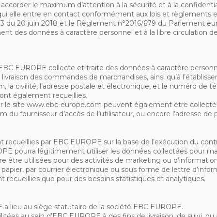
ccorder le maximum d’attention à la sécurité et à la confidentia
 qui elle entre en contact conformément aux lois et règlements 
93 du 20 juin 2018 et le Règlement n°2016/679 du Parlement europ
ent des données à caractère personnel et à la libre circulation 
é EBC EUROPE collecte et traite des données à caractère personn
a livraison des commandes de marchandises, ainsi qu’à l’établiss
la civilité, l’adresse postale et électronique, et le numéro de 
nt également recueillies.
 le site www.ebc-europe.com peuvent également être collectées, 
du fournisseur d’accès de l’utilisateur, ou encore l’adresse de pro
recueillies par EBC EUROPE sur la base de l’exécution du contra
PE pourra légitimement utiliser les données collectées pour main
e être utilisées pour des activités de marketing ou d’informat
papier, par courrier électronique ou sous forme de lettre d’inf
recueillies que pour des besoins statistiques et analytiques.
a lieu au siège statutaire de la société EBC EUROPE.
es au sein d’EBC EUROPE à des fins de livraison, de suivi, ou à