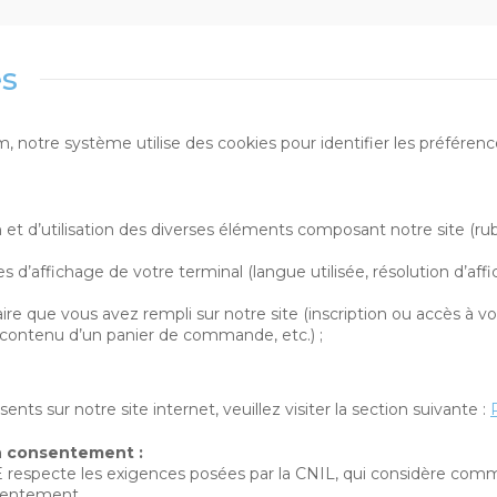
es
otre système utilise des cookies pour identifier les préférence
 et d’utilisation des diverses éléments composant notre site (rubr
 d’affichage de votre terminal (langue utilisée, résolution d’affic
re que vous avez rempli sur notre site (inscription ou accès à v
t, contenu d’un panier de commande, etc.) ;
ts sur notre site internet, veuillez visiter la section suivante :
n consentement :
specte les exigences posées par la CNIL, qui considère comme v
sentement.