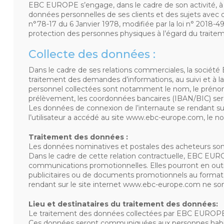
EBC EUROPE s’engage, dans le cadre de son activité, à a
données personnelles de ses clients et des sujets avec
n°78-17 du 6 Janvier 1978, modifiée par la loi n° 2018-4
protection des personnes physiques à l’égard du traitem
Collecte des données :
Dans le cadre de ses relations commerciales, la sociét
traitement des demandes d’informations, au suivi et à l
personnel collectées sont notamment le nom, le prénom, 
prélèvement, les coordonnées bancaires (IBAN/BIC) sero
Les données de connexion de l’internaute se rendant sur
l’utilisateur a accédé au site www.ebc-europe.com, le nom 
Traitement des données :
Les données nominatives et postales des acheteurs sont 
Dans le cadre de cette relation contractuelle, EBC EURO
communications promotionnelles. Elles pourront en outr
publicitaires ou de documents promotionnels au format 
rendant sur le site internet www.ebc-europe.com ne sont 
Lieu et destinataires du traitement des données:
Le traitement des données collectées par EBC EUROPE 
Ces données seront communiquées aux personnes habilité