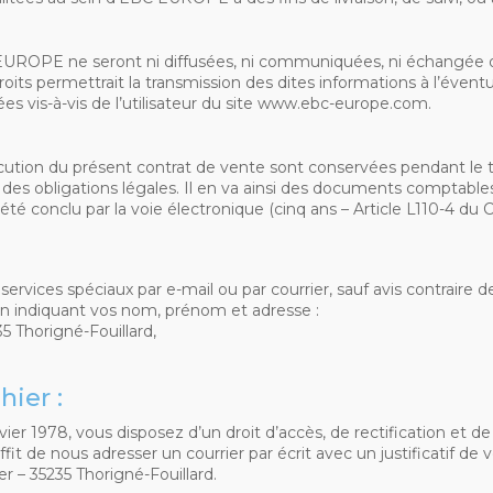
UROPE ne seront ni diffusées, ni communiquées, ni échangée ou 
ts permettrait la transmission des dites informations à l’évent
es vis-à-vis de l’utilisateur du site www.ebc-europe.com.
xécution du présent contrat de vente sont conservées pendant le
es obligations légales. Il en va ainsi des documents comptables et
été conclu par la voie électronique (cinq ans – Article L110-4 d
vices spéciaux par e-mail ou par courrier, sauf avis contraire de
en indiquant vos nom, prénom et adresse :
 Thorigné-Fouillard,
hier :
vier 1978, vous disposez d’un droit d’accès, de rectification et
ffit de nous adresser un courrier par écrit avec un justificatif de 
 – 35235 Thorigné-Fouillard.