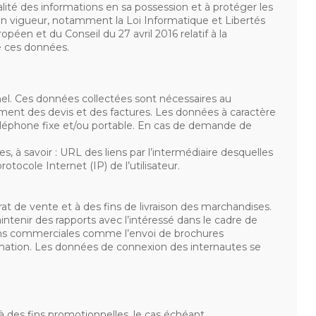
lité des informations en sa possession et à protéger les
en vigueur, notamment la Loi Informatique et Libertés
éen et du Conseil du 27 avril 2016 relatif à la
de ces données.
el. Ces données collectées sont nécessaires au
ement des devis et des factures. Les données à caractère
téléphone fixe et/ou portable. En cas de demande de
à savoir : URL des liens par l’intermédiaire desquelles
tocole Internet (IP) de l’utilisateur.
t de vente et à des fins de livraison des marchandises.
tenir des rapports avec l’intéressé dans le cadre de
ions commerciales comme l’envoi de brochures
ormation. Les données de connexion des internautes se
 des fins promotionnelles, le cas échéant.