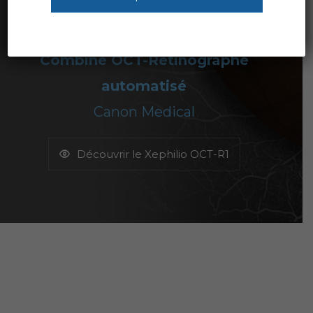
NOUVEAU XEPHILIO
OCT-R1
Combiné OCT-Rétinographe
automatisé
Canon Medical
Découvrir le Xephilio OCT-R1