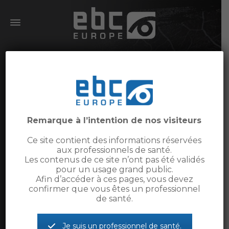
EBC EUROPE
Equipementier Français
Remarque à l’intention de nos visiteurs
depuis 20 ans en
Ce site contient des informations réservées
réfraction, imagerie et
aux professionnels de santé.
chirurgie avec un SAV
Les contenus de ce site n’ont pas été validés
pour un usage grand public.
national.
Afin d’accéder à ces pages, vous devez
confirmer que vous êtes un professionnel
de santé.
Je suis un professionnel de santé.