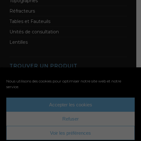
Topographes
Réfracteurs
Tables et Fauteuils
Unités de consultation
Lentilles
TROUVER UN PRODUIT
Nous utilisons des cookies pour optimiser notre site web et notre
service.
Accepter les cookies
Refuser
Copyright © EBC Europe.
Voir les préférences
Mentions légales
Politique de cookies